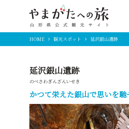
HOME
観光スポット
延沢銀山遺跡
延沢銀山遺跡
のべさわぎんざんいせき
かつて栄えた銀山で思いを馳