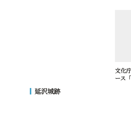
文化
ース
延沢城跡