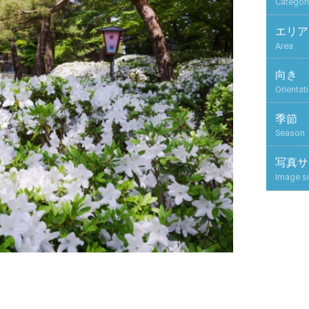
Categor
エリア
Area
向き
Orientat
季節
Season
写真サ
Image s