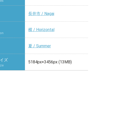
ies
長井市 / Nagai
横 / Horizontal
ion
夏 / Summer
イズ
5184px×3456px (13MB)
ize