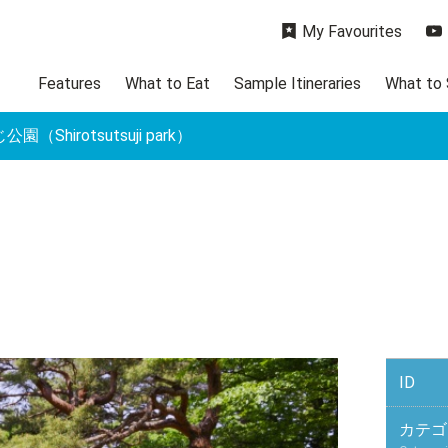
My Favourites
Features
What to Eat
Sample Itineraries
What to
園（Shirotsutsuji park）
ID
カテゴ