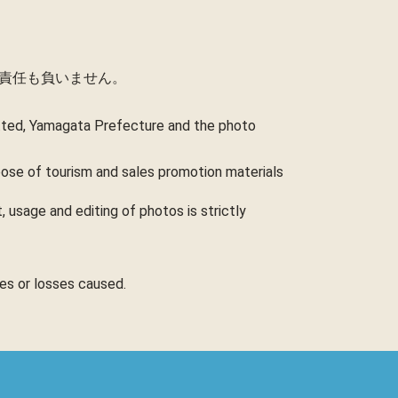
責任も負いません。
itted, Yamagata Prefecture and the photo
rpose of tourism and sales promotion materials
 usage and editing of photos is strictly
ges or losses caused.