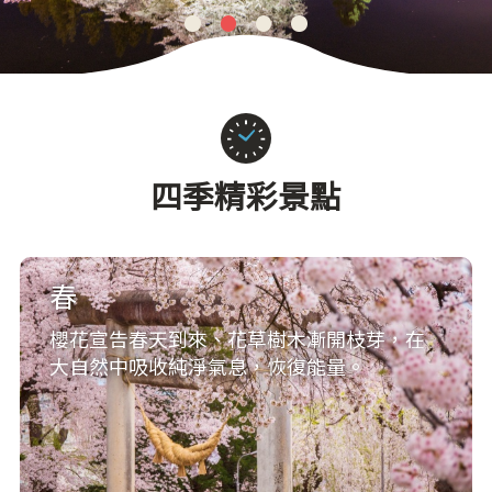
1
2
3
4
四季精彩景點
春
櫻花宣告春天到來、花草樹木漸開枝芽，在
大自然中吸收純淨氣息，恢復能量。