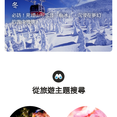
冬
必訪！見證山形雪怪「樹冰」，沉浸在夢幻
的雪中燈景。
從旅遊主題搜尋