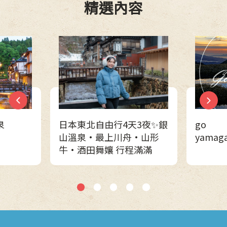
精選內容
3夜✨銀
go
搭乘最
•山形
yamagata（MATCHA）
四季更
滿滿
1
2
3
4
5