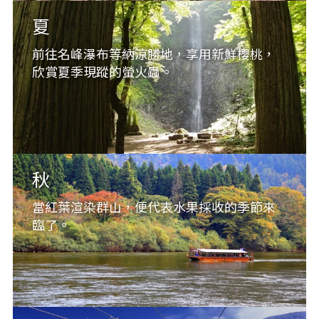
夏
前往名峰瀑布等納涼勝地，享用新鮮櫻桃，
欣賞夏季現蹤的螢火蟲。
秋
當紅葉渲染群山，便代表水果採收的季節來
臨了。