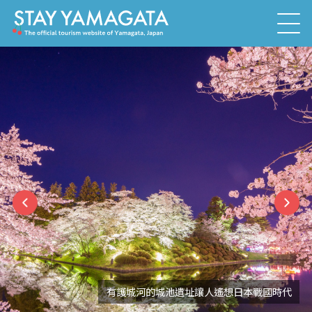
懷舊且上相！木造建築物十分懷舊的溫泉街