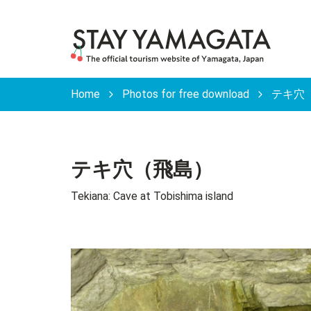
Home
Photos for free download
テキ穴（飛島
テキ穴（飛島）
Tekiana: Cave at Tobishima island