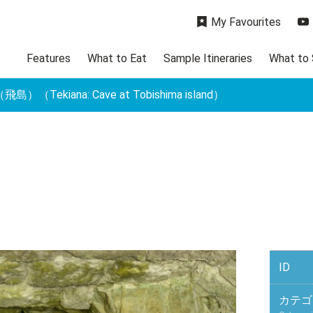
My Favourites
Features
What to Eat
Sample Itineraries
What to
）（Tekiana: Cave at Tobishima island）
ID
カテゴ