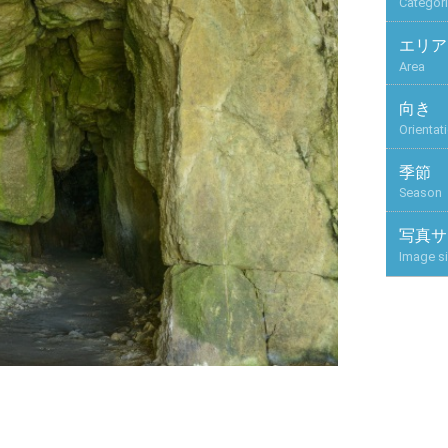
Categor
エリア
Area
向き
Orientat
季節
Season
写真サ
Image s