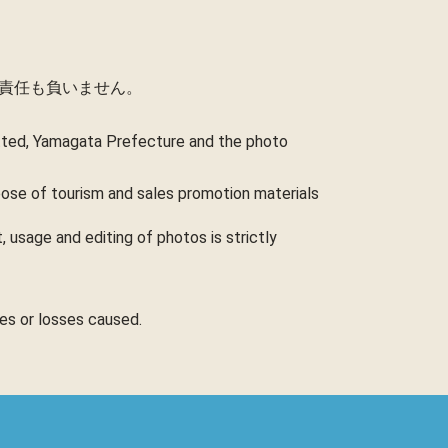
責任も負いません。
itted, Yamagata Prefecture and the photo
rpose of tourism and sales promotion materials
 usage and editing of photos is strictly
ges or losses caused.