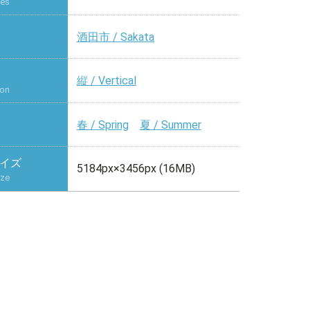
ies
酒田市 / Sakata
縦 / Vertical
ion
春 / Spring
夏 / Summer
イズ
5184px×3456px (16MB)
ize