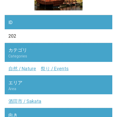
ID
202
カテゴリ
Categories
自然 / Nature
祭り / Events
エリア
Area
酒田市 / Sakata
向き