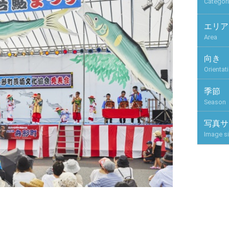
Categor
エリア
Area
向き
Orientat
季節
Season
写真サ
Image s