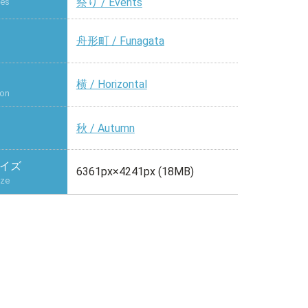
祭り / Events
ies
舟形町 / Funagata
横 / Horizontal
ion
秋 / Autumn
イズ
6361px×4241px (18MB)
ize