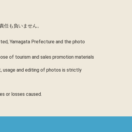
責任も負いません。
itted, Yamagata Prefecture and the photo
rpose of tourism and sales promotion materials
 usage and editing of photos is strictly
ges or losses caused.