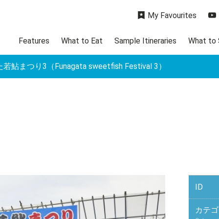
My Favourites
Features
What to Eat
Sample Itineraries
What to
鮎まつり3（Funagata sweetfish Festival 3）
ID
カテゴ