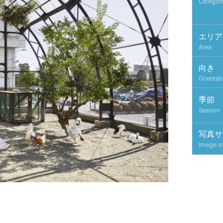
Categor
エリア
Area
向き
Orientat
季節
Season
写真サ
Image s