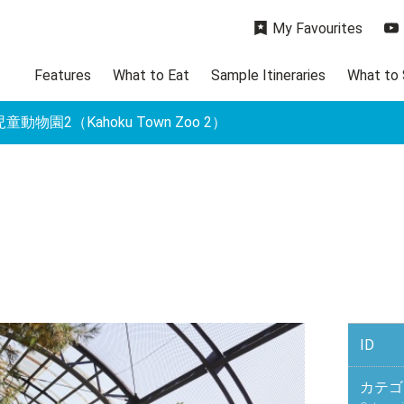
My Favourites
Features
What to Eat
Sample Itineraries
What to
動物園2（Kahoku Town Zoo 2）
ID
カテゴ