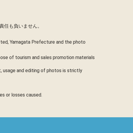
責任も負いません。
itted, Yamagata Prefecture and the photo
rpose of tourism and sales promotion materials
 usage and editing of photos is strictly
ges or losses caused.