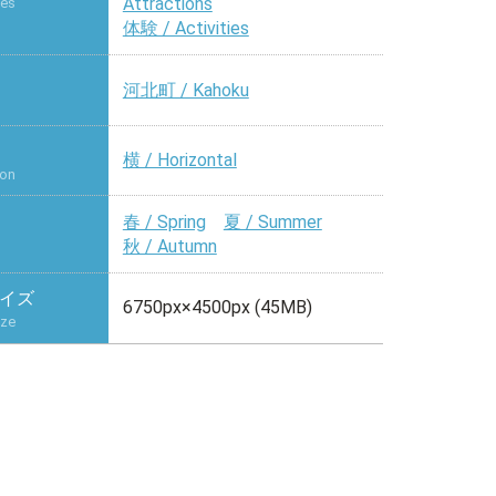
Attractions
ies
体験 / Activities
河北町 / Kahoku
横 / Horizontal
ion
春 / Spring
夏 / Summer
秋 / Autumn
イズ
6750px×4500px (45MB)
ize