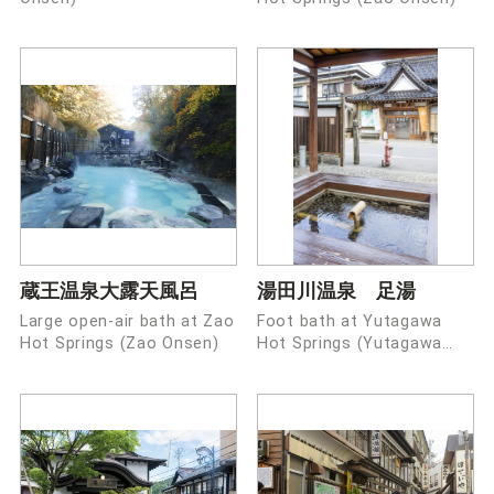
蔵王温泉大露天風呂
湯田川温泉 足湯
Large open-air bath at Zao
Foot bath at Yutagawa
Hot Springs (Zao Onsen)
Hot Springs (Yutagawa
Onsen)