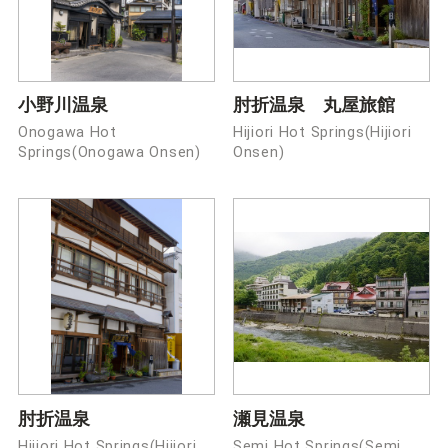
小野川温泉
肘折温泉 丸屋旅館
Onogawa Hot
Hijiori Hot Springs(Hijiori
Springs(Onogawa Onsen)
Onsen)
肘折温泉
瀬見温泉
Hijiori Hot Springs(Hijiori
Semi Hot Springs(Semi