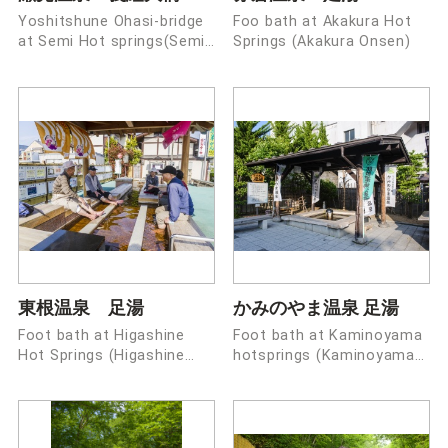
Yoshitshune Ohasi-bridge
Foo bath at Akakura Hot
at Semi Hot springs(Semi
Springs (Akakura Onsen)
Onsen)
東根温泉 足湯
かみのやま温泉 足湯
Foot bath at Higashine
Foot bath at Kaminoyama
Hot Springs (Higashine
hotsprings (Kaminoyama
Onsen)
Onsen)