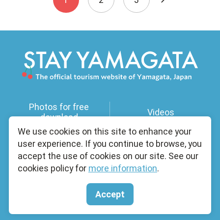
Photos for free
Videos
download
We use cookies on this site to enhance your
user experience. If you continue to browse, you
Useful Information
Licensed Guides
accept the use of cookies on our site. See our
cookies policy for
more information
.
Brochure
About Us
Accept
Copyright yamagatakanko.com 2020-2026 All Rights Reserved.