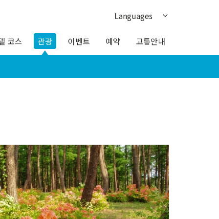
Languages
日本語
델 코스
관광
이벤트
예약
교통안내
English
繁体中文
簡体中文
ภาษาไทย