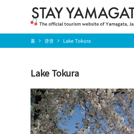
홈
관광
Lake Tokura
Lake Tokura