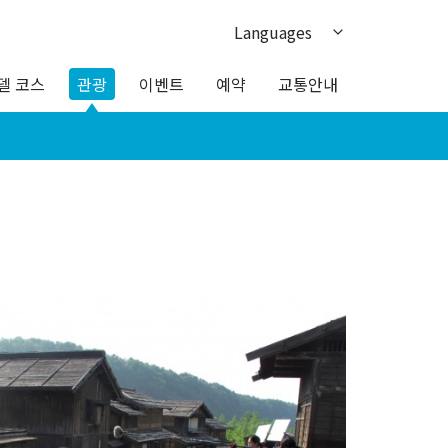
Languages
日本語
델 코스
관광
이벤트
예약
교통안내
English
繁体中文
簡体中文
ภาษาไทย