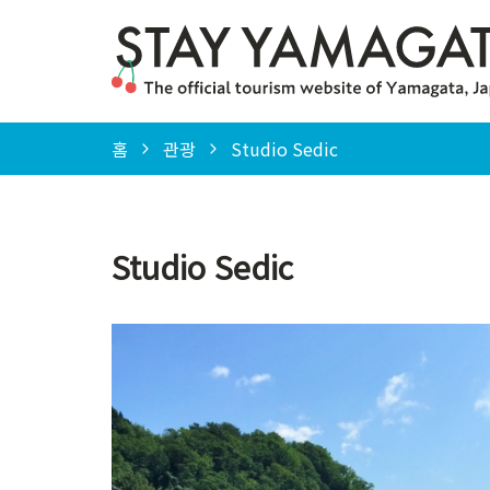
홈
관광
Studio Sedic
Studio Sedic