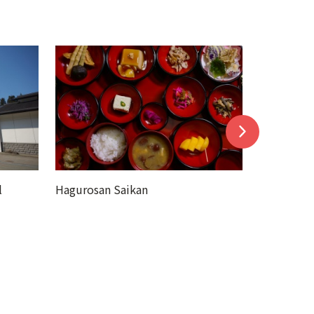
Hagurosan Five-Story Pagoda
Zuishin-m