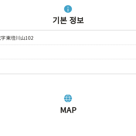
기본 정보
字東増川山102
MAP