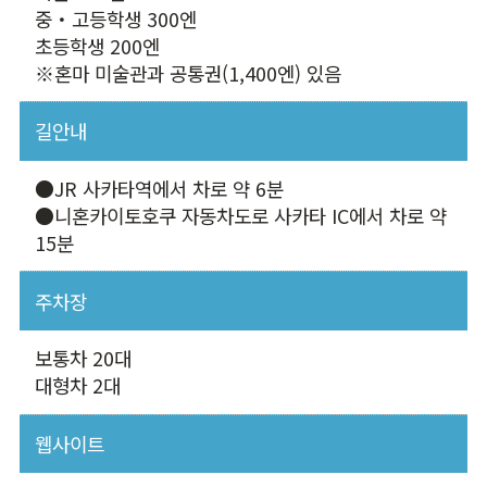
중・고등학생 300엔
초등학생 200엔
※혼마 미술관과 공통권(1,400엔) 있음
길안내
●JR 사카타역에서 차로 약 6분
●니혼카이토호쿠 자동차도로 사카타 IC에서 차로 약
15분
주차장
보통차 20대
대형차 2대
웹사이트