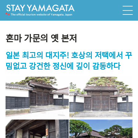
혼마 가문의 옛 본저
일본 최고의 대지주! 호상의 저택에서 꾸
밈없고 강건한 정신에 깊이 감동하다