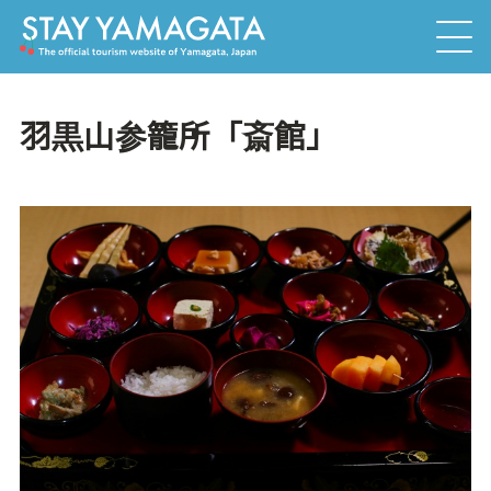
羽黒山参籠所「斎館」