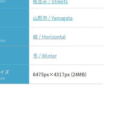
街並み / Streets
ies
山形市 / Yamagata
横 / Horizontal
tion
冬 / Winter
イズ
6475px×4317px (24MB)
ize