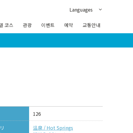
Languages
日本語
델 코스
관광
이벤트
예약
교통안내
English
繁体中文
簡体中文
ภาษาไทย
126
リ
温泉 / Hot Springs