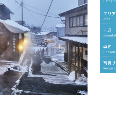
Categor
エリア
Area
向き
Orienta
季節
Season
写真サ
Image s