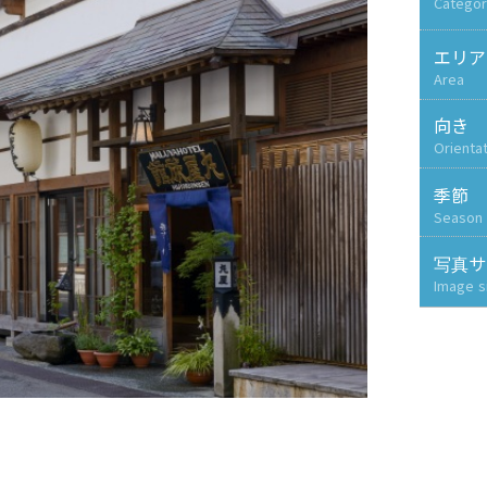
Categor
エリア
Area
向き
Orienta
季節
Season
写真サ
Image s