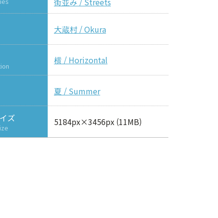
街並み / Streets
ies
大蔵村 / Okura
横 / Horizontal
tion
夏 / Summer
イズ
5184px×3456px (11MB)
ize