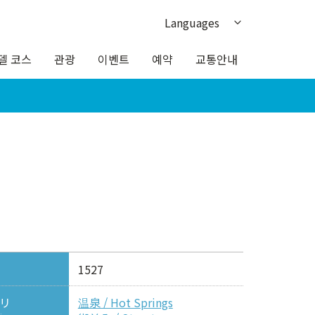
Languages
日本語
델 코스
관광
이벤트
예약
교통안내
English
繁体中文
簡体中文
ภาษาไทย
1527
リ
温泉 / Hot Springs