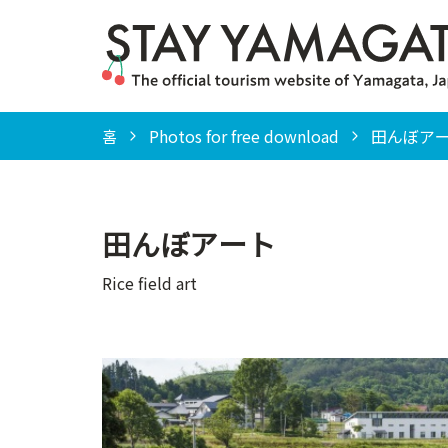
홈
Photos for free download
田んぼアート（
田んぼアート
Rice field art