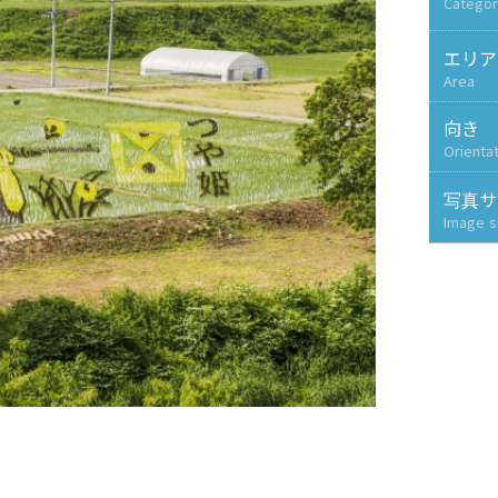
Categor
エリア
Area
向き
Orienta
写真サ
Image s