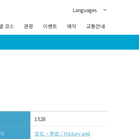
Languages
日本語
델 코스
관광
이벤트
예약
교통안내
English
繁体中文
簡体中文
ภาษาไทย
1528
リ
文化・歴史 / History and