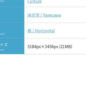
Culture
ies
米沢市 / Yonezawa
横 / Horizontal
tion
イズ
5184px×3456px (21MB)
ize