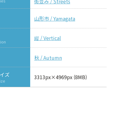
街並み / Streets
ies
山形市 / Yamagata
縦 / Vertical
tion
秋 / Autumn
イズ
3313px×4969px (8MB)
ize