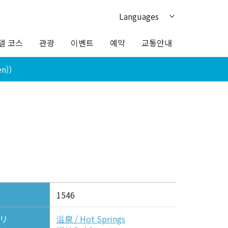
Languages
日本語
델 코스
관광
이벤트
예약
교통안내
English
en)）
繁体中文
簡体中文
ภาษาไทย
1546
リ
温泉 / Hot Springs