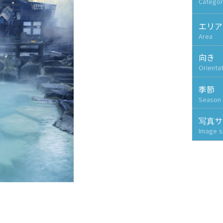
Categor
エリア
Area
向き
Orienta
季節
Season
写真サ
Image s