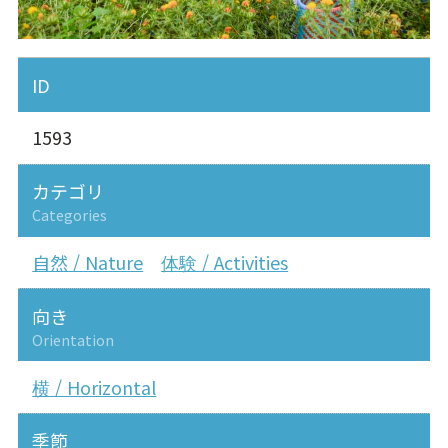
ID
1593
カテゴリ
Categories
自然 / Nature
体験 / Activities
向き
Orientation
横 / Horizontal
季節