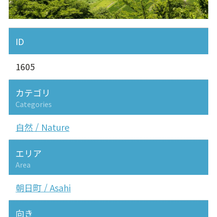
ID
1605
カテゴリ
Categories
自然 / Nature
エリア
Area
朝日町 / Asahi
向き