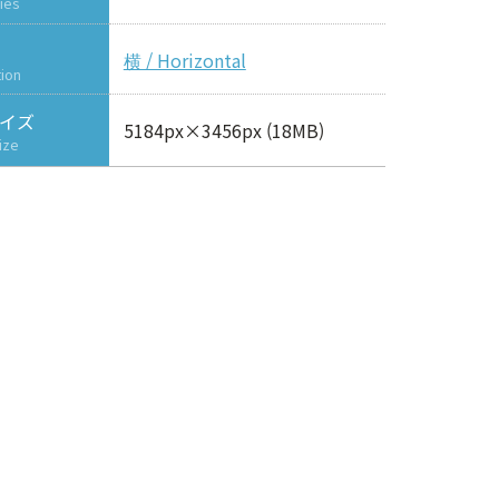
ies
横 / Horizontal
tion
イズ
5184px×3456px (18MB)
ize