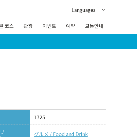
Languages
日本語
델 코스
관광
이벤트
예약
교통안내
English
繁体中文
簡体中文
ภาษาไทย
1725
リ
グルメ / Food and Drink