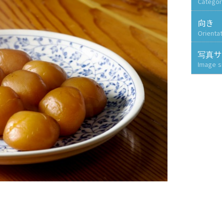
Categor
向き
Orienta
写真サ
Image s