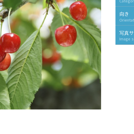
Categor
向き
Orienta
写真サ
Image s