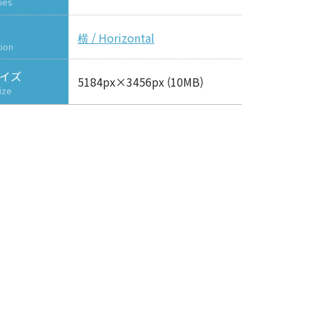
ies
横 / Horizontal
tion
イズ
5184px×3456px (10MB)
ize