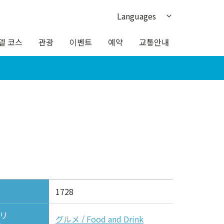
Languages
日本語
델 코스
관광
이벤트
예약
교통안내
English
繁体中文
簡体中文
ภาษาไทย
1728
リ
グルメ / Food and Drink