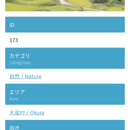
ID
173
カテゴリ
Categories
自然 / Nature
エリア
Area
大蔵村 / Okura
向き