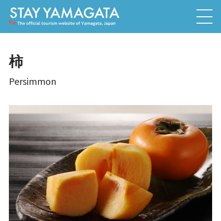
柿
Persimmon