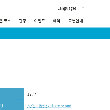
Languages
日本語
델 코스
관광
이벤트
예약
교통안내
English
繁体中文
簡体中文
ภาษาไทย
1777
リ
文化・歴史 / History and