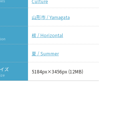
Culture
ies
山形市 / Yamagata
横 / Horizontal
tion
夏 / Summer
イズ
5184px×3456px (12MB)
ize