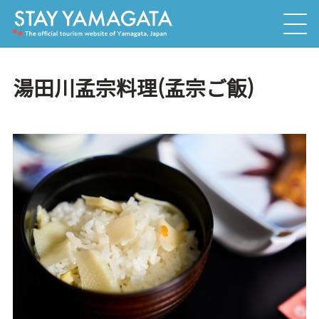
湯田川孟宗料理(孟宗ご飯)