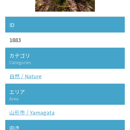
ID
1883
カテゴリ
Categories
自然 / Nature
エリア
Area
山形市 / Yamagata
向き