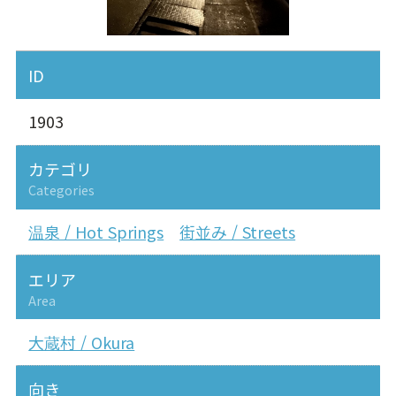
ID
1903
カテゴリ
Categories
温泉 / Hot Springs
街並み / Streets
エリア
Area
大蔵村 / Okura
向き