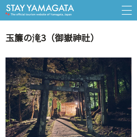
玉簾の滝3（御嶽神社）