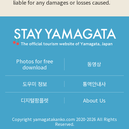
liable for any damages or losses caused.
Photos for free
동영상
download
도우미 정보
통역안내사
디지털팜플렛
About Us
Copyright yamagatakanko.com 2020-2026 All Rights
Reserved.