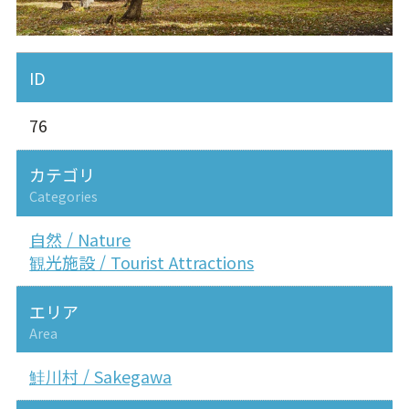
ID
76
カテゴリ
Categories
自然 / Nature
観光施設 / Tourist Attractions
エリア
Area
鮭川村 / Sakegawa