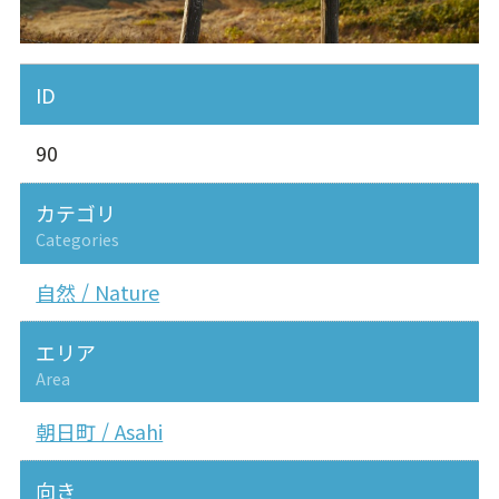
ID
90
カテゴリ
Categories
自然 / Nature
エリア
Area
朝日町 / Asahi
向き