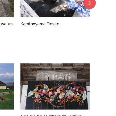
nsen
Nanyo Sky Park (Experience on
Paraglider)