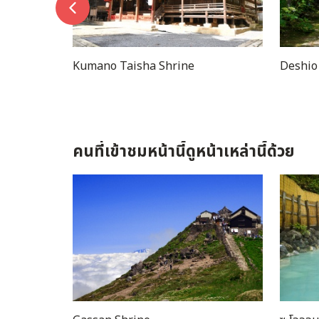
ha Shrine
Deshio Monjudo
คนที่เข้าชมหน้านี้ดูหน้าเหล่านี้ด้วย