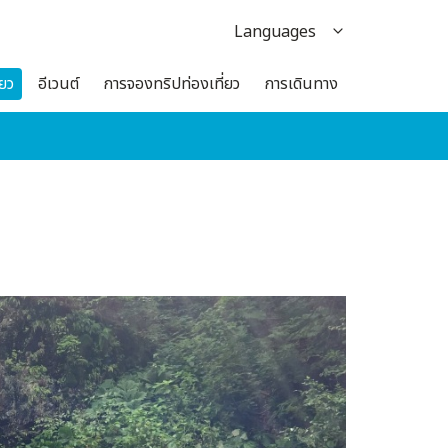
Languages
日本語
่ยว
อีเวนต์
การจองทริปท่องเที่ยว
การเดินทาง
English
한국어
繁体中文
簡体中文