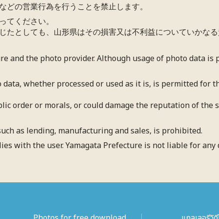
などの営業行為を行うことを禁止します。
ってください。
じたとしても、山形県はその損害又は不利益についていかなる
ure and the photo provider. Although usage of photo data is
 data, whether processed or used as it is, is permitted for
blic order or morals, or could damage the reputation of the su
uch as lending, manufacturing and sales, is prohibited.
lies with the user. Yamagata Prefecture is not liable for an
Photos for free download
แกลเลอรีวิดี