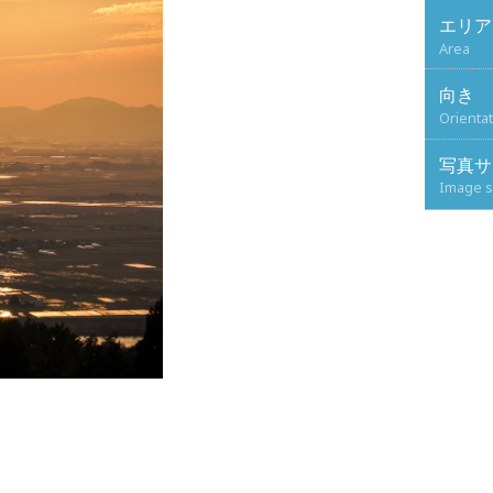
エリア
Area
向き
Orienta
写真サ
Image s