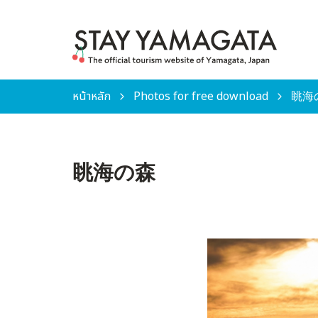
หน้าหลัก
Photos for free download
眺海
眺海の森