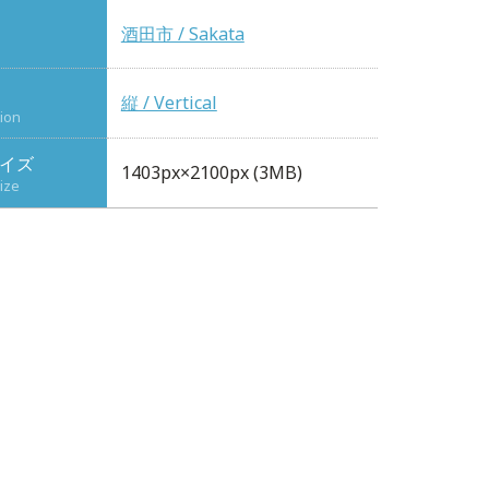
酒田市 / Sakata
縦 / Vertical
tion
イズ
1403px×2100px (3MB)
ize