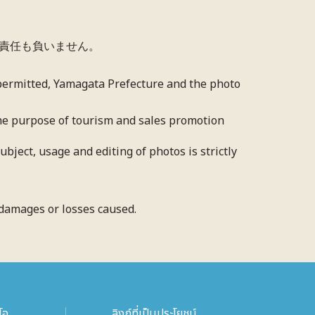
責任も負いません。
 permitted, Yamagata Prefecture and the photo
 the purpose of tourism and sales promotion
bject, usage and editing of photos is strictly
y damages or losses caused.
โอ
ลิงก์ที่เป็นประโยชน์