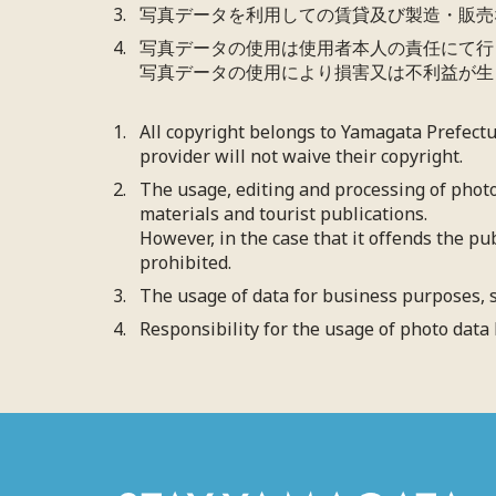
写真データを利用しての賃貸及び製造・販売
写真データの使用は使用者本人の責任にて行
写真データの使用により損害又は不利益が生
All copyright belongs to Yamagata Prefect
provider will not waive their copyright.
The usage, editing and processing of photo
materials and tourist publications.
However, in the case that it offends the pu
prohibited.
The usage of data for business purposes, s
Responsibility for the usage of photo data 