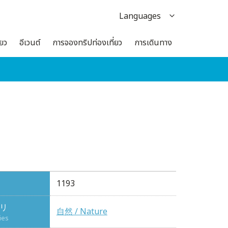
Languages
日本語
่ยว
อีเวนต์
การจองทริปท่องเที่ยว
การเดินทาง
English
한국어
繁体中文
簡体中文
1193
リ
自然 / Nature
ies