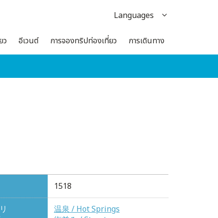
Languages
日本語
่ยว
อีเวนต์
การจองทริปท่องเที่ยว
การเดินทาง
English
한국어
繁体中文
簡体中文
1518
リ
温泉 / Hot Springs