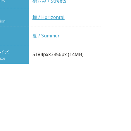
街並み / Streets
ies
横 / Horizontal
tion
夏 / Summer
イズ
5184px×3456px (14MB)
ize