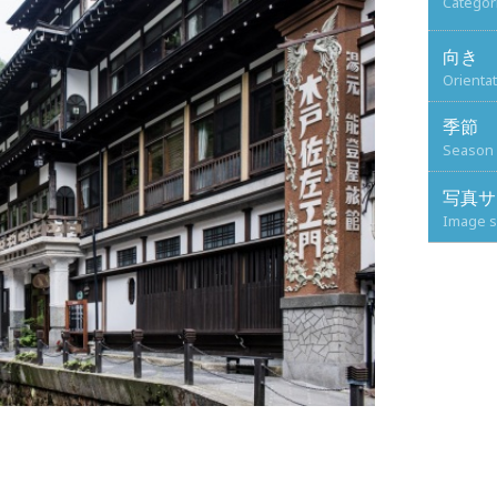
Categor
向き
Orienta
季節
Season
写真サ
Image s