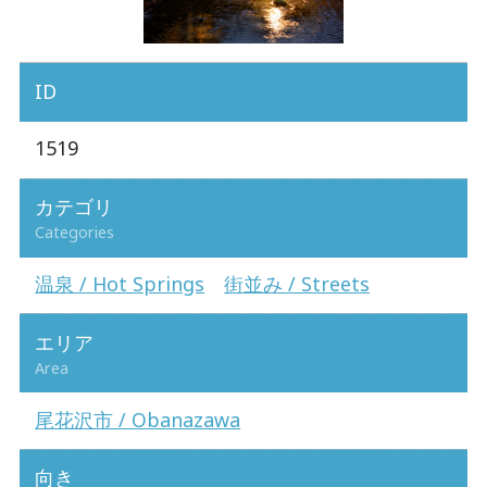
ID
1519
カテゴリ
Categories
温泉 / Hot Springs
街並み / Streets
エリア
Area
尾花沢市 / Obanazawa
向き