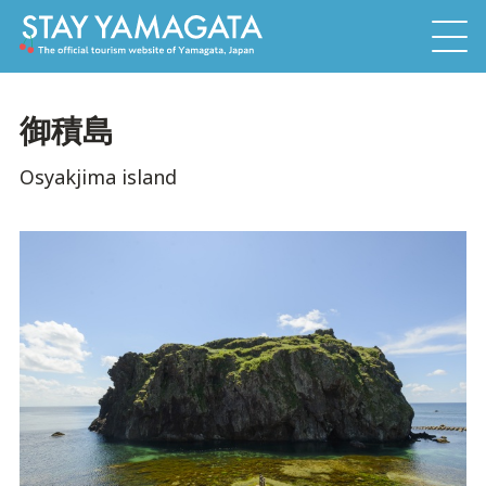
御積島
Osyakjima island