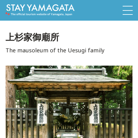
上杉家御廟所
The mausoleum of the Uesugi family