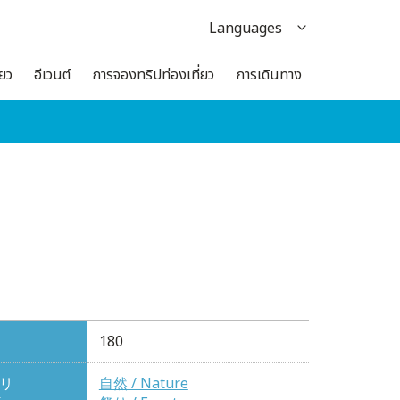
Languages
日本語
่ยว
อีเวนต์
การจองทริปท่องเที่ยว
การเดินทาง
English
한국어
繁体中文
簡体中文
180
リ
自然 / Nature