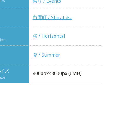
祭り / Events
ies
白鷹町 / Shirataka
横 / Horizontal
tion
夏 / Summer
イズ
4000px×3000px (6MB)
ize