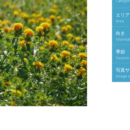
Categor
エリア
Area
向き
Orienta
季節
Season
写真サ
Image s