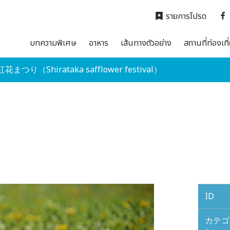
รายการโปรด
บทความพิเศษ
อาหาร
เส้นทางตัวอย่าง
สถานที่ท่องเที
花まつり（Shirataka safflower festival）
ID
カテゴ