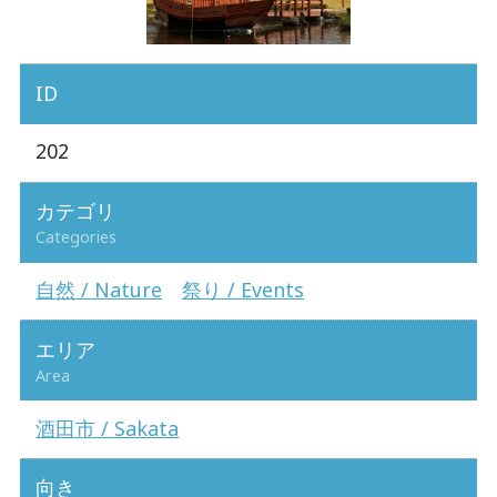
ID
202
カテゴリ
Categories
自然 / Nature
祭り / Events
エリア
Area
酒田市 / Sakata
向き