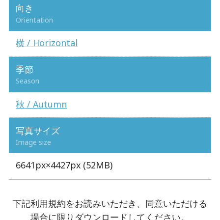
向き
Orientation
横 / Horizontal
季節
Season
秋 / Autumn
写真サイズ
Image size
6641px×4427px (52MB)
下記利用規約をお読みいただき、同意いただける
場合に限りダウンロードしてください。