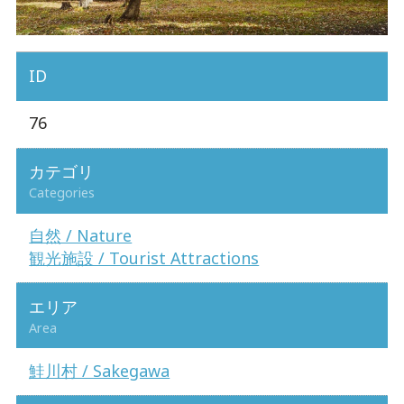
ID
76
カテゴリ
Categories
自然 / Nature
観光施設 / Tourist Attractions
エリア
Area
鮭川村 / Sakegawa