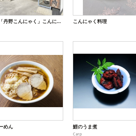
楢下宿「丹野こんにゃく」こんにゃく番所
こんにゃく料理
ーめん
鯉のうま煮
Carp