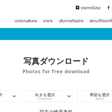
รายการโปรด
บทความพิเศษ
อาหาร
เส้นทางตัวอย่าง
สถานที่ท่องเที
写真ダウンロード
Photos for free download
択
向きを選択
季節を選択
Orientation
Season