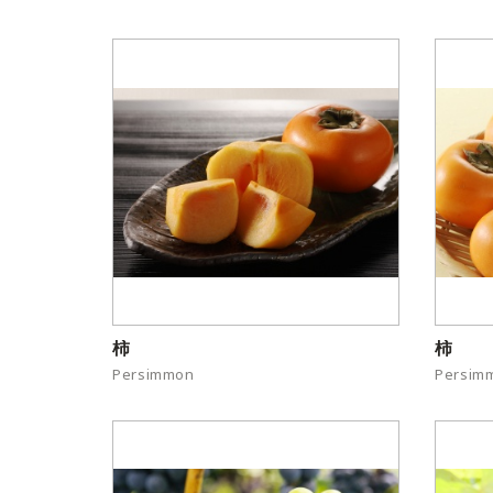
柿
柿
Persimmon
Persim