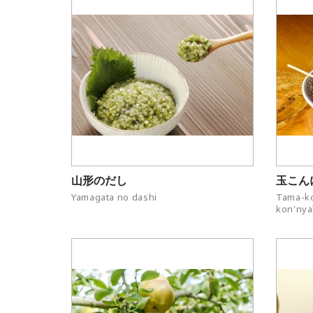
山形のだし
玉こん
Yamagata no dashi
Tama-ko
kon'ny