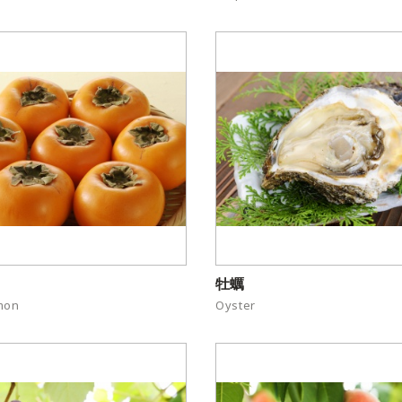
牡蠣
mon
Oyster