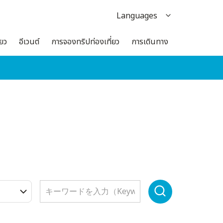
Languages
日本語
่ยว
อีเวนต์
การจองทริปท่องเที่ยว
การเดินทาง
English
한국어
繁体中文
簡体中文