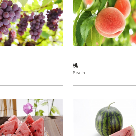
桃
Peach