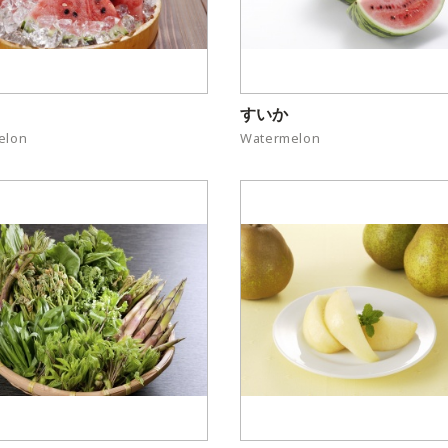
すいか
elon
Watermelon