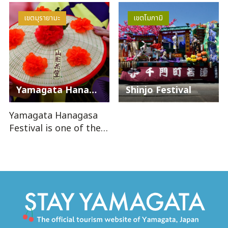
เขตมุรายามะ
เขตโมกามิ
Yamagata Hanagasa Festival
Shinjo Festival
Yamagata Hanagasa
Festival is one of the
four major festivals in
Tohoku. It is the
leadi…