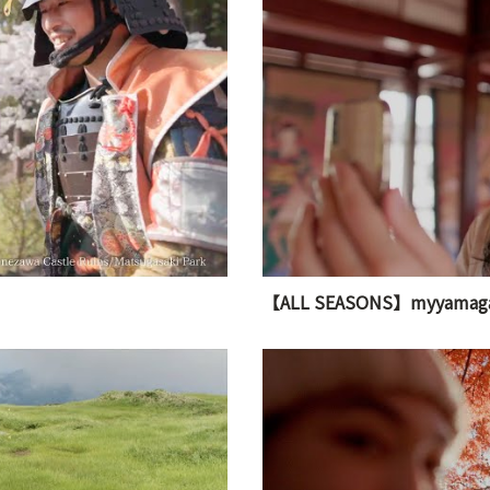
【ALL SEASONS】myyamag