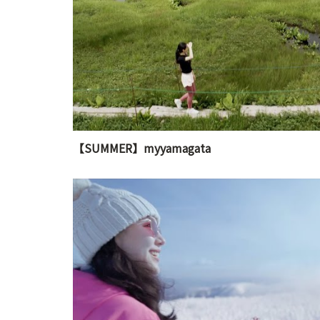
【SUMMER】myyamagata