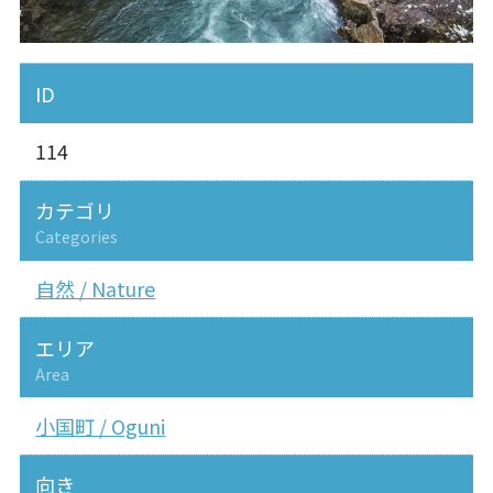
ID
114
カテゴリ
Categories
自然 / Nature
エリア
Area
小国町 / Oguni
向き