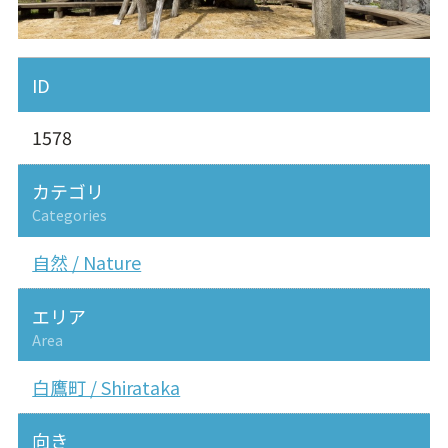
ID
1578
カテゴリ
Categories
自然 / Nature
エリア
Area
白鷹町 / Shirataka
向き