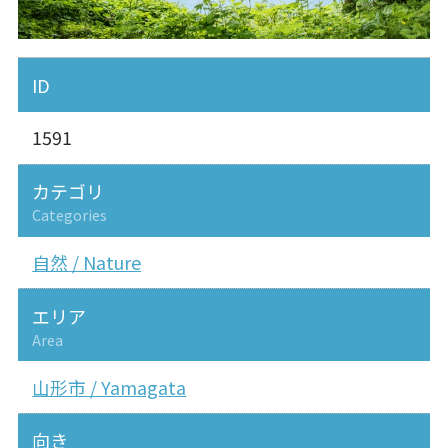
ID
1591
カテゴリ
Categories
自然 / Nature
エリア
Area
山形市 / Yamagata
向き