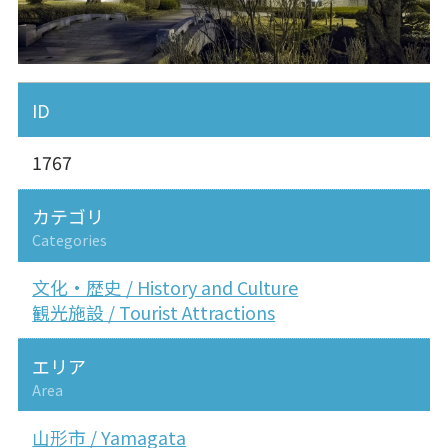
ID
1767
カテゴリ
Categories
文化・歴史 / History and Culture
観光施設 / Tourist Attractions
エリア
Area
山形市 / Yamagata