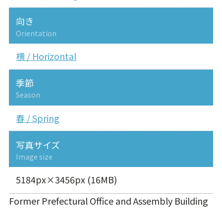
向き
Orientation
横 / Horizontal
季節
Season
春 / Spring
写真サイズ
Image size
5184px×3456px (16MB)
Former Prefectural Office and Assembly Building