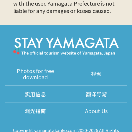
with the user. Yamagata Prefecture is not
liable for any damages or losses caused.
Photos for free
视频
download
实用信息
翻译导游
观光指南
About Us
Copyright yamagatakanko.com 2020-2026 All Rights