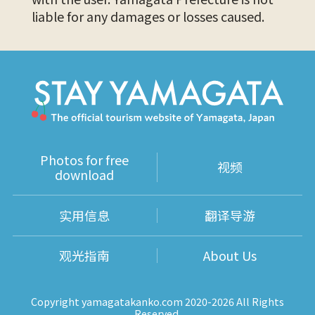
liable for any damages or losses caused.
Photos for free
视频
download
实用信息
翻译导游
观光指南
About Us
Copyright yamagatakanko.com 2020-2026 All Rights
Reserved.