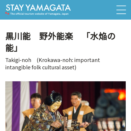
黒川能 野外能楽 「水焔の
能」
Takigi-noh (Krokawa-noh: important
intangible folk cultural asset)