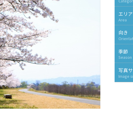
Categor
エリア
Area
向き
Orienta
季節
Season
写真サ
Image s