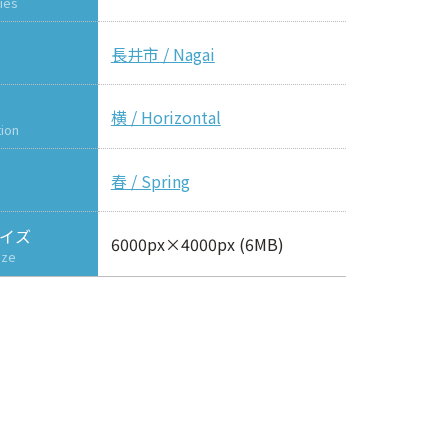
ies
長井市 / Nagai
横 / Horizontal
tion
春 / Spring
イズ
6000px×4000px (6MB)
ize