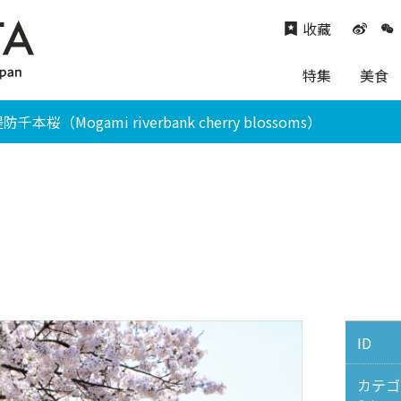
收藏
特集
美食
本桜（Mogami riverbank cherry blossoms）
ID
カテゴ