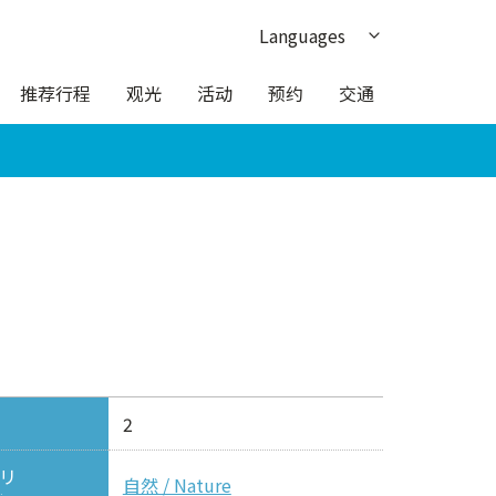
Languages
日本語
推荐行程
观光
活动
预约
交通
English
한국어
繁体中文
ภาษาไทย
2
リ
自然 / Nature