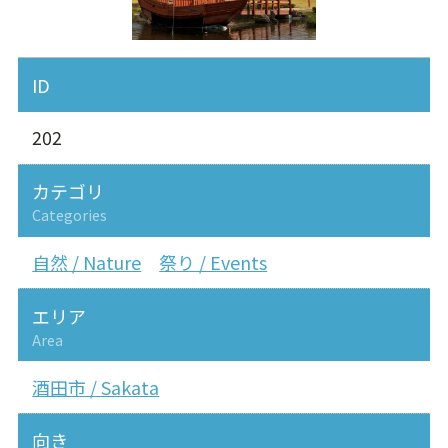
ID
202
カテゴリ
Categories
自然 / Nature
祭り / Events
エリア
Area
酒田市 / Sakata
向き