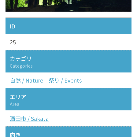
ID
25
カテゴリ
Categories
自然 / Nature
祭り / Events
エリア
Area
酒田市 / Sakata
向き